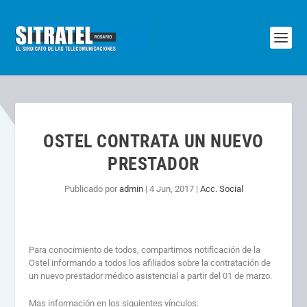
OSTEL CONTRATA UN NUEVO
PRESTADOR
Publicado por
admin
|
4 Jun, 2017
|
Acc. Social
Para conocimiento de todos, compartimos notificación de la
Ostel informando a todos los afiliados sobre la contratación de
un nuevo prestador médico asistencial a partir del 01 de marzo.
Mas información en los siguientes vínculos: