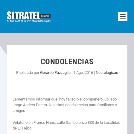
CONDOLENCIAS
Publicado por
Gerardo Pazzaglia
|
1 Ago, 2016
|
Necrológicas
Lamentamos informar que hoy falleció el compañero jubilado
Jorge Andrés Parera. Nuestras condolencias para familiares y
amigos
Velatorio en Franco Hnos, calle San Lorenzo 833 de la Localidad
de El Trébol