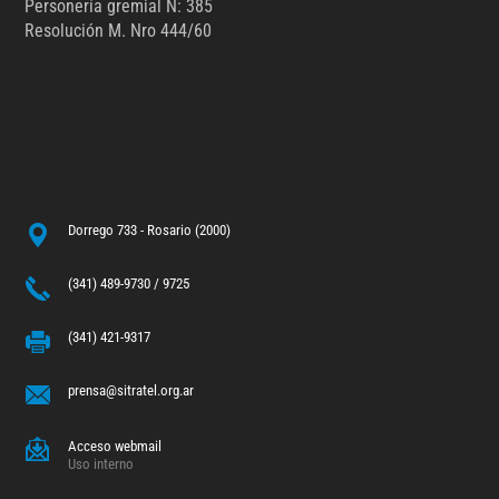
Personería gremial N: 385
Resolución M. Nro 444/60
Dorrego 733 - Rosario (2000)
(341) 489-9730 / 9725
(341) 421-9317
prensa@sitratel.org.ar
Acceso webmail
Uso interno