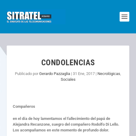
CONDOLENCIAS
Publicado por
Gerardo Pazzaglia
|
31 Ene, 2017
|
Necrológicas
,
Sociales
Compañeros
en el día de hoy lamentamos el fallecimiento del papá de
Alejandra Recanzone, suegro del compañero Rodolfo Di Lello.
Los acompañamos en este momento de profundo dolor.