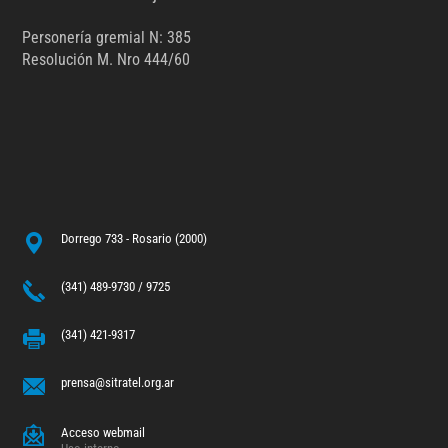
Personería gremial N: 385
Resolución M. Nro 444/60
Dorrego 733 - Rosario (2000)
(341) 489-9730 / 9725
(341) 421-9317
prensa@sitratel.org.ar
Acceso webmail