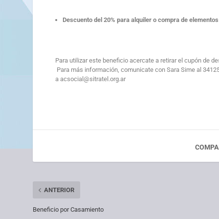
Descuento del 20% para alquiler o compra de elemento
Para utilizar este beneficio acercate a retirar el cupón de d
Para más información, comunicate con Sara Sime al 3412532
a
acsocial@sitratel.org.ar
COMPA
ANTERIOR
Beneficio por Casamiento