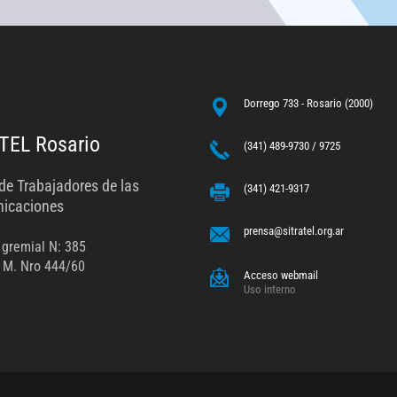
Dorrego 733 - Rosario (2000)
TEL Rosario
(341) 489-9730 / 9725
de Trabajadores de las
(341) 421-9317
icaciones
prensa@sitratel.org.ar
 gremial N: 385
 M. Nro 444/60
Acceso webmail
Uso interno