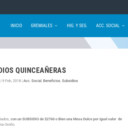
INICIO
GREMIALES
HIG. Y SEG.
ACC. SOCIAL
DIOS QUINCEAÑERAS
|
9 Feb, 2018
|
Acc. Social
,
Beneficios
,
Subsidios
liados,
con un SUBSIDIO de $2760 o Bien una Mesa Dulce por igual valor de
ina Oroño.