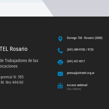
Dorrego 733 - Rosario (2000)
TEL Rosario
(341) 489-9730 / 9725
de Trabajadores de las
(341) 421-9317
icaciones
prensa@sitratel.org.ar
 gremial N: 385
 M. Nro 444/60
Acceso webmail
Uso interno