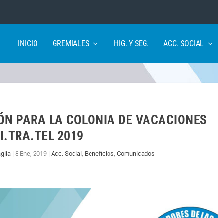
INICIO
GREMIALES
HIG. Y SEG.
ACC. SOCIAL
ÓN PARA LA COLONIA DE VACACIONES
I.TRA.TEL 2019
glia
|
8 Ene, 2019
|
Acc. Social
,
Beneficios
,
Comunicados