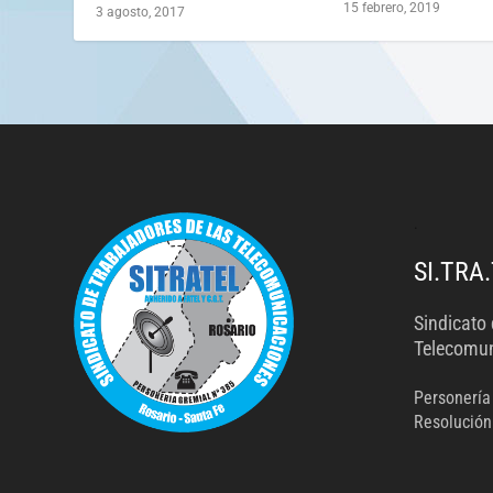
15 febrero, 2019
3 agosto, 2017
.
SI.TRA.
Sindicato 
Telecomun
Personería
Resolución