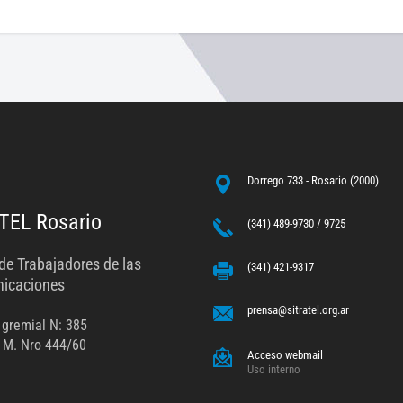
Dorrego 733 - Rosario (2000)
TEL Rosario
(341) 489-9730 / 9725
de Trabajadores de las
(341) 421-9317
icaciones
prensa@sitratel.org.ar
 gremial N: 385
 M. Nro 444/60
Acceso webmail
Uso interno