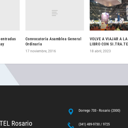
 entradas
Convocatoria Asamblea General
VOLVE A VIAJAR A LA
way
Ordinaria
LIBRO CON SI.TRA.T
17 noviembre, 2016
18 abril, 2023
Dorrego 733 - Rosario (2000)
TEL Rosario
(341) 489-9730 / 9725