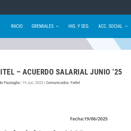
INICIO
GREMIALES
HIG. Y SEG.
ACC. SOCIAL
TEL – ACUERDO SALARIAL JUNIO ’25
do Pazzaglia
|
19 Jun, 2025
|
Comunicados
,
Fattel