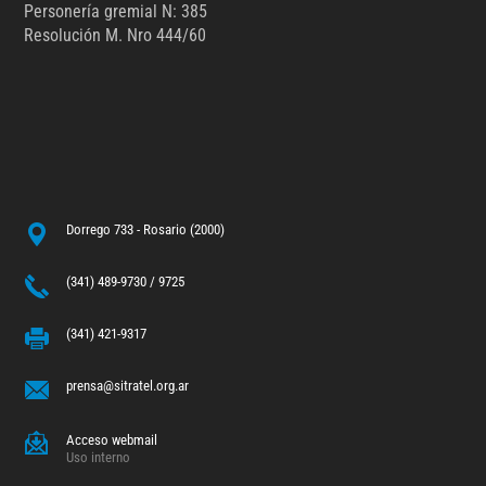
Personería gremial N: 385
Resolución M. Nro 444/60
Dorrego 733 - Rosario (2000)
(341) 489-9730 / 9725
(341) 421-9317
prensa@sitratel.org.ar
Acceso webmail
Uso interno