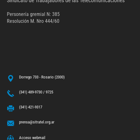
Sindicato de Trabajadores de las Telecomunicaciones
Personería gremial N: 385
Resolución M. Nro 444/60
Dorrego 733 - Rosario (2000)
(341) 489-9730 / 9725
(341) 421-9317
prensa@sitratel.org.ar
Acceso webmail