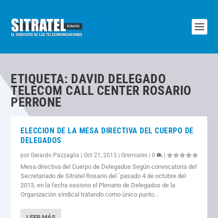
ETIQUETA:
DAVID DELEGADO
TELECOM CALL CENTER ROSARIO
PERRONE
ELECCION DE LA MESA DIRECTIVA DEL CUERPO DE
DELEGADOS
por
Gerardo Pazzaglia
|
Oct 21, 2013
|
Gremiales
|
0
|
Mesa directiva del Cuerpo de Delegados Según convocatoria del
Secretariado de Sitratel Rosario del ´pasado 4 de octubre del
2013, en la fecha sesiono el Plenario de Delegados de la
Organización sindical tratando como único punto...
LEER MÁS