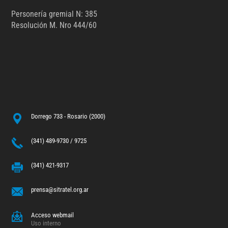
Personería gremial N: 385
Resolución M. Nro 444/60
Dorrego 733 - Rosario (2000)
(341) 489-9730 / 9725
(341) 421-9317
prensa@sitratel.org.ar
Acceso webmail
Uso interno