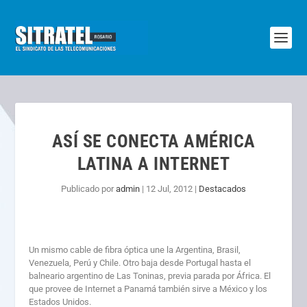
ASÍ SE CONECTA AMÉRICA
LATINA A INTERNET
Publicado por
admin
|
12 Jul, 2012
|
Destacados
Un mismo cable de fibra óptica une la Argentina, Brasil,
Venezuela, Perú y Chile. Otro baja desde Portugal hasta el
balneario argentino de Las Toninas, previa parada por África. El
que provee de Internet a Panamá también sirve a México y los
Estados Unidos.