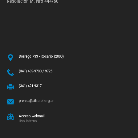
Resolución M. Nro 444/60
Dorrego 733 - Rosario (2000)
(341) 489-9730 / 9725
(341) 421-9317
prensa@sitratel.org.ar
Acceso webmail
Uso interno